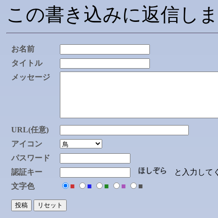
この書き込みに返信し
お名前
タイトル
メッセージ
URL(任意)
アイコン
パスワード
認証キー
と入力してく
文字色
■
■
■
■
■