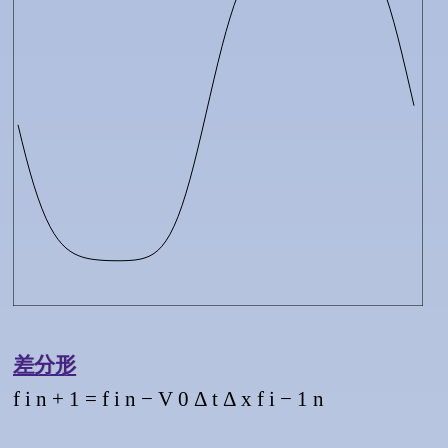
差分形
f
i
n
+
1
=
f
i
n
−
V
0
Δ
t
Δ
x
f
i
−
1
n