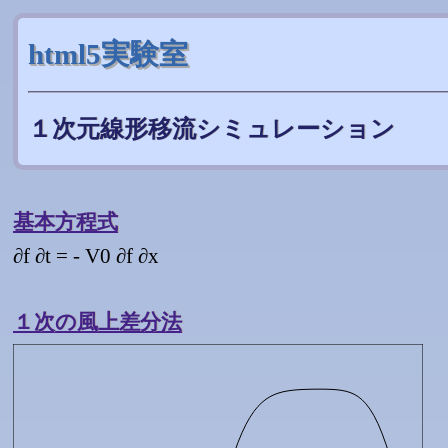
html5実験室
１次元線形移流シミュレーション
基本方程式
∂
f
∂
t
=
-
V
0
∂
f
∂
x
１次の風上差分法