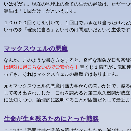
いはずだ
」。現在の地球上の全ての生命の起源は、ただ一つ
誕生は「１回だけ」だといえます。
１００００回くじを引いて、１回目でいきなり当ったけれど
いうのを「確実に当る」というのは間違いだという主張です
マックスウェルの悪魔
なんか、このような書き方をすると、奇怪な現象が日常茶飯
は絶対に起こらないのでご安心を！
宝くじ１億円が１億回連
っても、それはマックスウェルの悪魔ではありません。
元々マックスウェルの悪魔は熱力学からの問いかけで、減る
して考え出されました。これを認めると第二永久機関が成立
には知りつつ、論理的に説明することが困難だとして最近ま
生命が生き残るためにとった戦略
ここでは「恐竜は共存関係を築けなかったため、滅びた」と