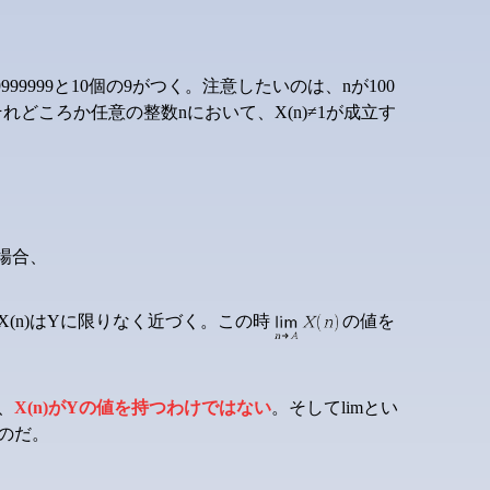
999999と10個の9がつく。注意したいのは、nが100
それどころか任意の整数nにおいて、X(n)≠1が成立す
場合、
X(n)はYに限りなく近づく。この時
の値を
、
X(n)がYの値を持つわけではない
。そしてlimとい
のだ。