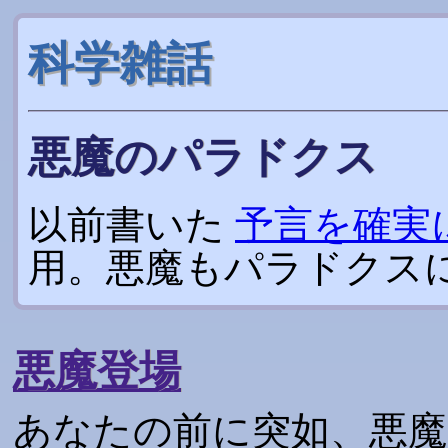
科学雑話
悪魔のパラドクス
以前書いた
予言を確実
用。悪魔もパラドクス
悪魔登場
あなたの前に突如、悪魔